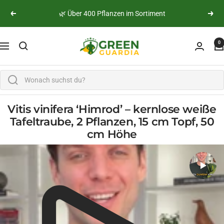
Skip to content
Previous
Next
Green Guardia - Ihr Experte für Schädlinge und Pfl
0
Navigation
Vitis vinifera ‘Himrod’ – kernlose weiße
Tafeltraube, 2 Pflanzen, 15 cm Topf, 50
cm Höhe