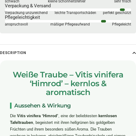
schwach
kleine Schönheitsfehler
sehr frisch
Verpackung & Versand
Verpackung unzureichend
leichte Transportschäden
perfekt geschützt
Pflegeleichtigkeit
anspruchsvoll
mäßiger Pflegeaufwand
Pflegeleicht
DESCRIPTION
Weiße Traube – Vitis vinifera
‘Himrod’ – kernlos &
aromatisch
Aussehen & Wirkung
Die
Vitis vinifera ‘Himrod’
, eine der beliebtesten
kernlosen
Tafeltrauben
, begeistert mit ihren hellgrünen bis goldgelben
Früchten und ihrem besonders süßen Aroma. Die Trauben
wachsen in lockeren, gleichmäßigen Traubenbüscheln und eignen