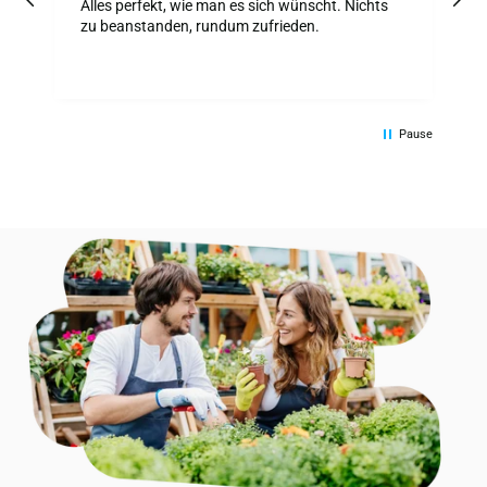
z
Alles perfekt, wie man es sich wünscht. Nichts
A
zu beanstanden, rundum zufrieden.
Pause