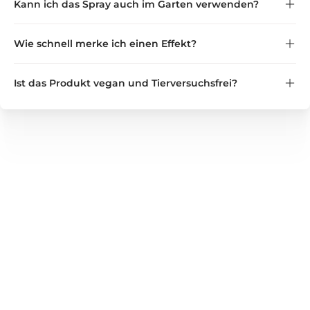
Kann ich das Spray auch im Garten verwenden?
Wie schnell merke ich einen Effekt?
Ist das Produkt vegan und Tierversuchsfrei?
GREEN GUARDIA
Wir bieten zuverlässige Lösungen für Haushalt, Garten und
Gewerbe – von Nützlingen und Pflanzenstärkungsmitteln
bis hin zu bewährten Produkten zur Unterstützung bei
Schädlingsbefall. Entdecken Sie unser vielseitiges