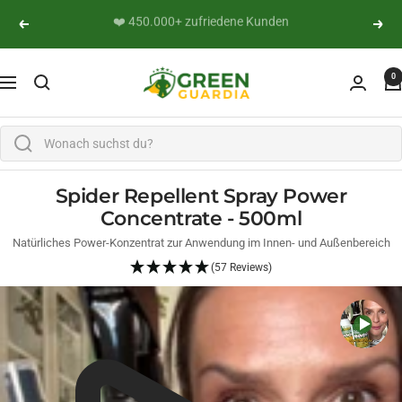
Skip to content
👨‍🔬 Persönliche Expertenberatung
Previous
Next
Green Guardia - Ihr Experte für Schädlinge und Pfl
0
Navigation
Spider Repellent Spray Power
Concentrate - 500ml
Natürliches Power-Konzentrat zur Anwendung im Innen- und Außenbereich
(57 Reviews)