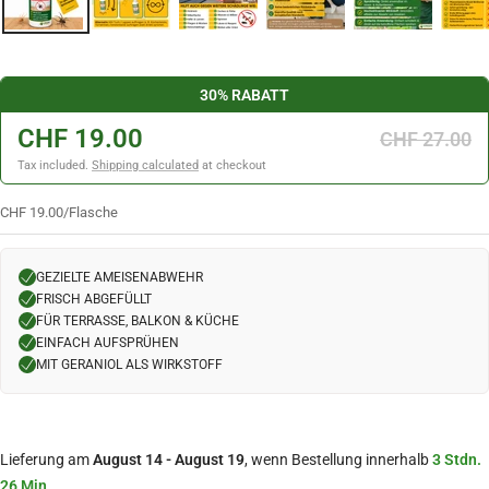
30% RABATT
CHF 19.00
CHF 27.00
Tax included.
Shipping calculated
at checkout
CHF 19.00
/
Flasche
GEZIELTE AMEISENABWEHR
FRISCH ABGEFÜLLT
FÜR TERRASSE, BALKON & KÜCHE
EINFACH AUFSPRÜHEN
MIT GERANIOL ALS WIRKSTOFF
Lieferung am
August 14 - August 19
, wenn Bestellung innerhalb
3 Stdn.
26 Min.