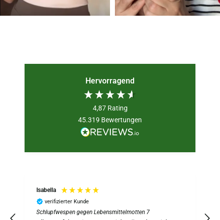
Hervorragend
4,87
Rating
45.319
Bewertungen
Isabella
verifizierter Kunde
Schlupfwespen gegen Lebensmittelmotten 7
S