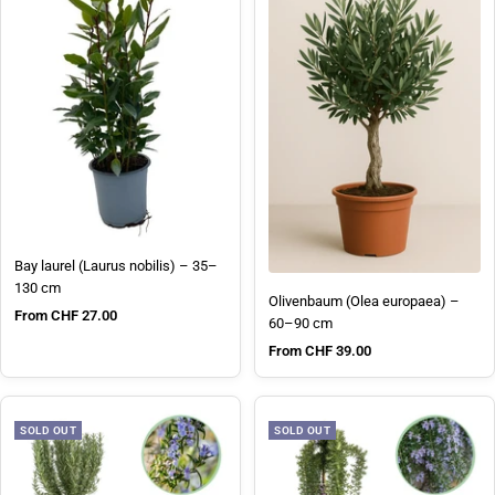
Bay laurel (Laurus nobilis) – 35–
130 cm
Olivenbaum (Olea europaea) –
Sale price
From CHF 27.00
60–90 cm
Sale price
From CHF 39.00
SOLD OUT
SOLD OUT