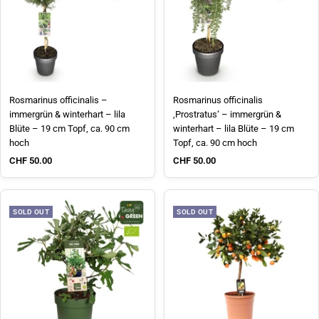
Rosmarinus officinalis –
Rosmarinus officinalis
immergrün & winterhart – lila
‚Prostratus‘ – immergrün &
Blüte – 19 cm Topf, ca. 90 cm
winterhart – lila Blüte – 19 cm
hoch
Topf, ca. 90 cm hoch
Sale price
Sale price
CHF 50.00
CHF 50.00
SOLD OUT
SOLD OUT