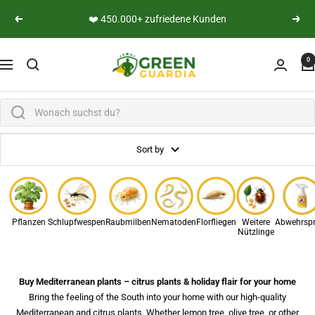
Skip to content
👨‍🔬 Persönliche Expertenberatung
Previous
Next
Green Guardia - Ihr Experte für Schädlinge und Pfl
0
Navigation
Sort by
Pflanzen
Schlupfwespen
Raubmilben
Nematoden
Florfliegen
Weitere
Abwehrsp
Nützlinge
Buy Mediterranean plants – citrus plants & holiday flair for your home
Bring the feeling of the South into your home with our high-quality
Mediterranean and citrus plants. Whether lemon tree, olive tree, or other