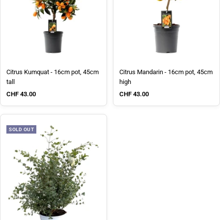
Citrus Kumquat - 16cm pot, 45cm
Citrus Mandarin - 16cm pot, 45cm
tall
high
Sale price
Sale price
CHF 43.00
CHF 43.00
SOLD OUT