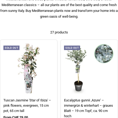
Mediterranean classics – all our plants are of the best quality and come fresh
from sunny Italy. Buy Mediterranean plants now and transform your home into a
green oasis of well-being.
27 products
SOLD OUT
SOLD OUT
Tuscan Jasmine 'Star of Ibiza' –
Eucalyptus gunnii ‚Azure‘ –
pink flowers, evergreen, 15 cm
immergrün & winterhart – graues
pot, 65 cm tall
Blatt – 19 cm Topf, ca. 90 cm
hoch
Sale price
From CHF 29.00