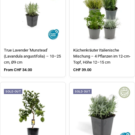
True Lavender 'Munstead'
Küchenkräuter Italienische
(Lavandula angustifolia) – 10–25
Mischung – 4 Pflanzen im 12-cm-
cm, Ø9 cm
Topf, Höhe 12–15 cm
Sale price
Sale price
From CHF 34.00
CHF 39.00
SOLD OUT
SOLD OUT