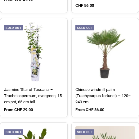
Sale price
CHF 56.00
SOLD OUT
SOLD OUT
Jasmine 'Star of Toscana' –
Chinese windmill palm
Trachelospermum, evergreen, 15
(Trachycarpus fortunei) – 120–
cm pot, 65 cm tall
240 cm
Sale price
Sale price
From CHF 29.00
From CHF 86.00
SOLD OUT
SOLD OUT