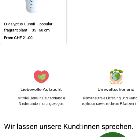
Eucalyptus Gunnii – popular
fragrant plant – 35–60 cm
Sale price
From CHF 21.00
Liebevolle Aufzucht
Umweltschonend
Mit viel Liebe in Deutschland &
Klimaneutrale Lieferung und Kar
Niederlanden herangezogen.
recylebar, sowie mehrere Pflanzen i
Wir lassen unsere Kund:innen sprechen.