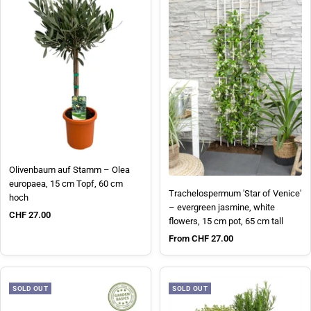
Olivenbaum auf Stamm – Olea
europaea, 15 cm Topf, 60 cm
Trachelospermum 'Star of Venice'
hoch
– evergreen jasmine, white
Sale price
CHF 27.00
flowers, 15 cm pot, 65 cm tall
Sale price
From CHF 27.00
SOLD OUT
SOLD OUT