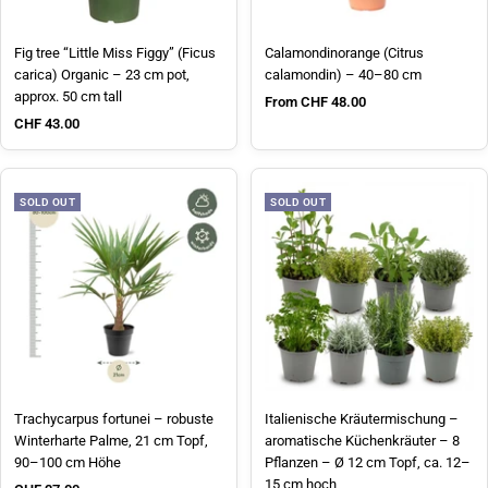
Fig tree “Little Miss Figgy” (Ficus
Calamondinorange (Citrus
carica) Organic – 23 cm pot,
calamondin) – 40–80 cm
approx. 50 cm tall
Sale price
From CHF 48.00
Sale price
CHF 43.00
SOLD OUT
SOLD OUT
Trachycarpus fortunei – robuste
Italienische Kräutermischung –
Winterharte Palme, 21 cm Topf,
aromatische Küchenkräuter – 8
90–100 cm Höhe
Pflanzen – Ø 12 cm Topf, ca. 12–
15 cm hoch