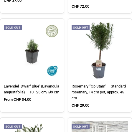
Sale price
CHF 37.00
Sale price
CHF 72.00
SOLD OUT
SOLD OUT
Lavendel ‚Dwarf Blue‘ (Lavandula
Rosemary “Op Stam” – Standard
angustifolia) – 10–25 cm, Ø9 cm
rosemary, 14 cm pot, approx. 45
cm
Sale price
From CHF 34.00
Sale price
CHF 29.00
SOLD OUT
SOLD OUT