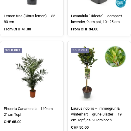
Lemon tree (Citrus lemon) – 35–
Lavandula 'Hidcote' – compact
80 cm
lavender, 9 cm pot, 10–25 cm
Sale price
Sale price
From CHF 41.00
From CHF 34.00
SOLD OUT
SOLD OUT
Laurus nobilis – immergrün &
Phoenix Canariensis - 140 cm -
winterhart – grüne Blätter – 19
21cm Topf
cm Topf, ca. 90 cm hoch
Sale price
CHF 65.00
Sale price
CHF 50.00