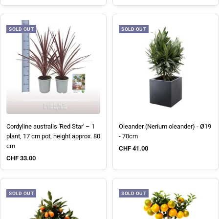
SOLD OUT
SOLD OUT
Cordyline australis 'Red Star' – 1
Oleander (Nerium oleander) - Ø19
plant, 17 cm pot, height approx. 80
- 70cm
cm
Sale price
CHF 41.00
Sale price
CHF 33.00
SOLD OUT
SOLD OUT