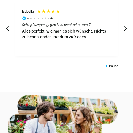
Isabella
verifizierter Kunde
Schlupfwespen gegen Lebensmittelmotten 7
S
z
Alles perfekt, wie man es sich wünscht. Nichts
A
zu beanstanden, rundum zufrieden.
Pause