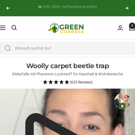
Skip to content
👨‍🔬 Persönliche Expertenberatung
Previous
Next
Green Guardia - Ihr Experte für Schädlinge und Pfl
0
Navigation
Woolly carpet beetle trap
Klebefalle mit Pheromon-Lockstoff für Haushalt & Wohnbereiche
(635 Reviews)