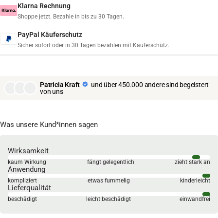
Klarna Rechnung
Shoppe jetzt. Bezahle in bis zu 30 Tagen.
PayPal Käuferschutz
Sicher sofort oder in 30 Tagen bezahlen mit Käuferschütz.
Patricia Kraft
und über 450.000 andere sind begeistert
von uns
Was unsere Kund*innen sagen
Wirksamkeit
kaum Wirkung
fängt gelegentlich
zieht stark an
Anwendung
kompliziert
etwas fummelig
kinderleicht
Lieferqualität
beschädigt
leicht beschädigt
einwandfrei