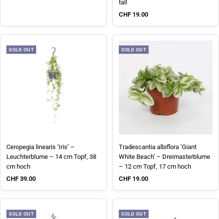
tall
Sale price
CHF 19.00
SOLD OUT
SOLD OUT
Ceropegia linearis ‘Iris’ –
Tradescantia albiflora ‘Giant
Leuchterblume – 14 cm Topf, 38
White Beach’ – Dreimasterblume
cm hoch
– 12 cm Topf, 17 cm hoch
Sale price
Sale price
CHF 39.00
CHF 19.00
SOLD OUT
SOLD OUT