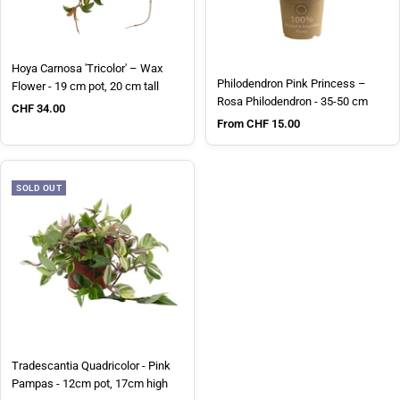
Hoya Carnosa 'Tricolor' – Wax
Philodendron Pink Princess –
Flower - 19 cm pot, 20 cm tall
Rosa Philodendron - 35-50 cm
Sale price
CHF 34.00
Sale price
From CHF 15.00
SOLD OUT
Tradescantia Quadricolor - Pink
Pampas - 12cm pot, 17cm high