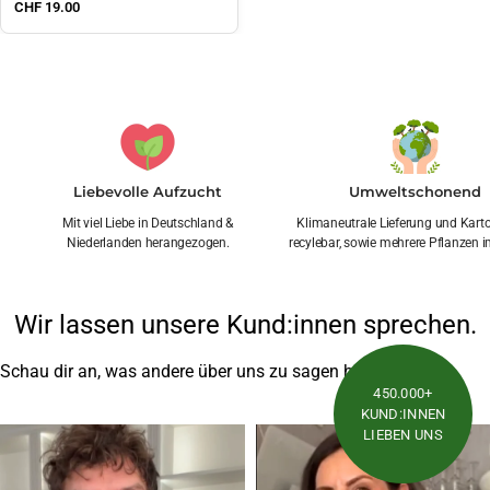
Sale price
CHF 19.00
Liebevolle Aufzucht
Umweltschonend
Mit viel Liebe in Deutschland &
Klimaneutrale Lieferung und Kar
Niederlanden herangezogen.
recylebar, sowie mehrere Pflanzen i
Wir lassen unsere Kund:innen sprechen.
Schau dir an, was andere über uns zu sagen haben
450.000+
KUND:INNEN
LIEBEN UNS