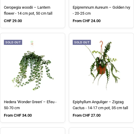
Ceropegia woodii – Lantern
Epipremnum Aureum – Golden Ivy
flower - 14 cm pot, 50 cm tall
- 20-25 cm
Sale price
Sale price
CHF 29.00
From CHF 24.00
SOLD OUT
SOLD OUT
Hedera 'Wonder Green' – Efeu -
Epiphyllum Anguliger – Zigzag
50-70 cm
Cactus - 14-17 cm pot, 35 cm tall
Sale price
Sale price
From CHF 34.00
From CHF 27.00