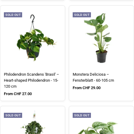
SOLD OUT
SOLD OUT
Philodendron Scandens 'Brasil' –
Monstera Deliciosa –
Heart-shaped Philodendron - 15-
Fensterblatt - 60-105 cm
120 cm
Sale price
From CHF 29.00
Sale price
From CHF 27.00
SOLD OUT
SOLD OUT