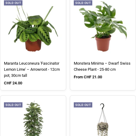
SOLD OUT
SOLD OUT
Maranta Leuconeura 'Fascinator
Monstera Minima – Dwarf Swiss
Lemon Lime' – Arrowroot - 12cm
Cheese Plant - 25-80 cm
pot, 30cm tall
Sale price
From CHF 21.00
Sale price
CHF 24.00
SOLD OUT
SOLD OUT