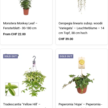
Monstera Monkey Leaf –
Ceropegia linearis subsp. woodii
Fensterblatt - 30-180 cm
‘Variegata’ – Leuchterblume – 14
cm Topf, 38 cm hoch
Sale price
From CHF 22.00
Sale price
CHF 39.00
SOLD OUT
SOLD OUT
Tradescantia ‘Yellow Hill’ –
Peperomia 'Hope' – Peperomia -