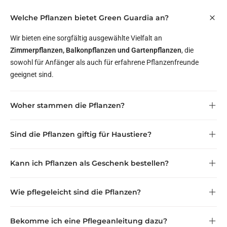
Welche Pflanzen bietet Green Guardia an?
Wir bieten eine sorgfältig ausgewählte Vielfalt an
Zimmerpflanzen, Balkonpflanzen und Gartenpflanzen
, die
sowohl für Anfänger als auch für erfahrene Pflanzenfreunde
geeignet sind.
Woher stammen die Pflanzen?
zertifizierten Gärtnereien
Sind die Pflanzen giftig für Haustiere?
innerhalb Deutschlands und Europas
haustierfreundlich
Kann ich Pflanzen als Geschenk bestellen?
Verträglichkeit für Katzen und Hunde
als Geschenk direkt an eine
Wie pflegeleicht sind die Pflanzen?
andere Adresse
Bekomme ich eine Pflegeanleitung dazu?
pflegeleicht bis anspruchsvoll