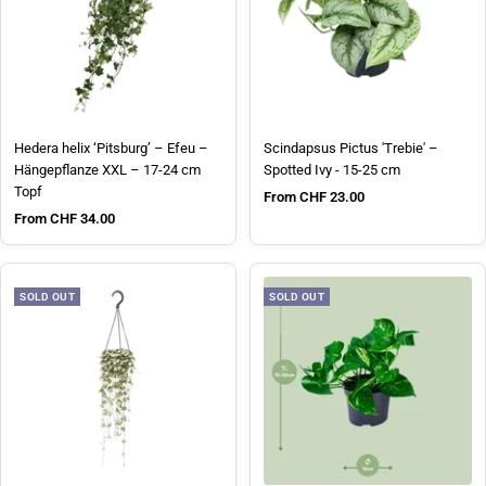
Hedera helix ‘Pitsburg’ – Efeu –
Scindapsus Pictus 'Trebie' –
Hängepflanze XXL – 17-24 cm
Spotted Ivy - 15-25 cm
Topf
Sale price
From CHF 23.00
Sale price
From CHF 34.00
SOLD OUT
SOLD OUT