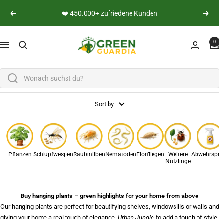
Skip to content
👨‍🔬 Persönliche Expertenberatung
Previous
Next
Green Guardia - Ihr Experte für Schädlinge und Pfl
0
Navigation
Sort by
Pflanzen
Schlupfwespen
Raubmilben
Nematoden
Florfliegen
Weitere
Abwehrsp
Nützlinge
Buy hanging plants – green highlights for your home from above
Our hanging plants are perfect for beautifying shelves, windowsills or walls and
giving your home a real touch of elegance.
Urban Jungle
-to add a touch of style.