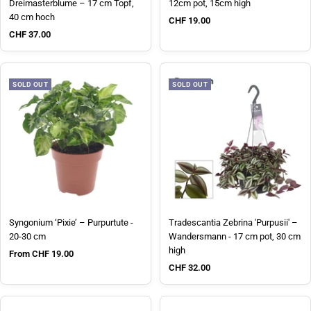
Dreimasterblume – 17 cm Topf,
12cm pot, 15cm high
40 cm hoch
Sale price
CHF 19.00
Sale price
CHF 37.00
SOLD OUT
SOLD OUT
Syngonium ‘Pixie’ – Purpurtute -
Tradescantia Zebrina 'Purpusii' –
20-30 cm
Wandersmann - 17 cm pot, 30 cm
high
Sale price
From CHF 19.00
Sale price
CHF 32.00