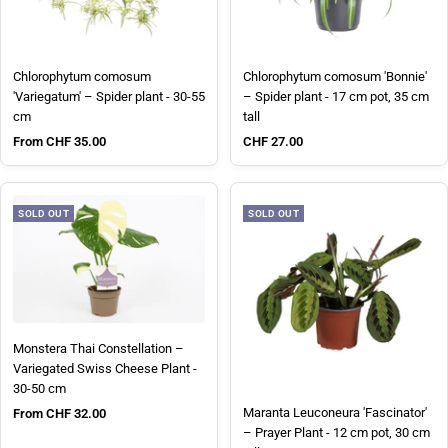
Chlorophytum comosum
Chlorophytum comosum 'Bonnie'
'Variegatum' – Spider plant - 30-55
– Spider plant - 17 cm pot, 35 cm
cm
tall
Sale price
Sale price
From CHF 35.00
CHF 27.00
SOLD OUT
SOLD OUT
Monstera Thai Constellation –
Variegated Swiss Cheese Plant -
30-50 cm
Sale price
Maranta Leuconeura 'Fascinator'
From CHF 32.00
– Prayer Plant - 12 cm pot, 30 cm