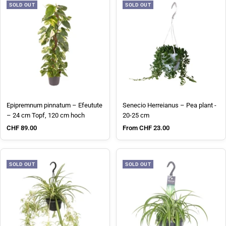
SOLD OUT
SOLD OUT
Epipremnum pinnatum – Efeutute
Senecio Herreianus – Pea plant -
– 24 cm Topf, 120 cm hoch
20-25 cm
Sale price
Sale price
CHF 89.00
From CHF 23.00
SOLD OUT
SOLD OUT