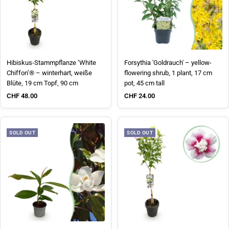
Hibiskus-Stammpflanze ‘White
Forsythia 'Goldrauch' – yellow-
Chiffon’® – winterhart, weiße
flowering shrub, 1 plant, 17 cm
Blüte, 19 cm Topf, 90 cm
pot, 45 cm tall
Sale price
Sale price
CHF 48.00
CHF 24.00
SOLD OUT
SOLD OUT