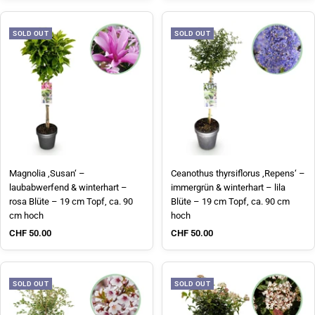
SOLD OUT
SOLD OUT
Magnolia ‚Susan‘ –
Ceanothus thyrsiflorus ‚Repens‘ –
laubabwerfend & winterhart –
immergrün & winterhart – lila
rosa Blüte – 19 cm Topf, ca. 90
Blüte – 19 cm Topf, ca. 90 cm
cm hoch
hoch
Sale price
Sale price
CHF 50.00
CHF 50.00
SOLD OUT
SOLD OUT