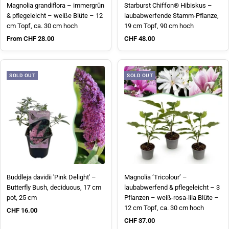
Magnolia grandiflora – immergrün
Starburst Chiffon® Hibiskus –
& pflegeleicht – weiße Blüte – 12
laubabwerfende Stamm-Pflanze,
cm Topf, ca. 30 cm hoch
19 cm Topf, 90 cm hoch
Sale price
Sale price
From CHF 28.00
CHF 48.00
SOLD OUT
SOLD OUT
Buddleja davidii 'Pink Delight' –
Magnolia ‘Tricolour’ –
Butterfly Bush, deciduous, 17 cm
laubabwerfend & pflegeleicht – 3
pot, 25 cm
Pflanzen – weiß-rosa-lila Blüte –
12 cm Topf, ca. 30 cm hoch
Sale price
CHF 16.00
Sale price
CHF 37.00