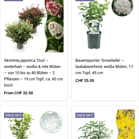
Skimmia japonica ‘Duo’ –
Bauernjasmin ‘Snowbelle’ –
winterhart – weiße & rote Blüten
laubabwerfend, weiße Blüten, 17-
– von 10 bis zu 40 Blüten – 2
cm-Topf, 45 cm
Pflanzen – 19 cm Topf, ca. 60 cm
Sale price
CHF 25.00
hoch
Sale price
From CHF 32.00
SOLD OUT
SOLD OUT