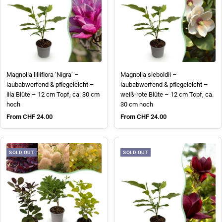
Magnolia liliiflora ‘Nigra’ –
Magnolia sieboldii –
laubabwerfend & pflegeleicht –
laubabwerfend & pflegeleicht –
lila Blüte – 12 cm Topf, ca. 30 cm
weiß-rote Blüte – 12 cm Topf, ca.
hoch
30 cm hoch
Sale price
Sale price
From CHF 24.00
From CHF 24.00
SOLD OUT
SOLD OUT