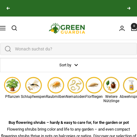
Skip to content
👨‍🔬 Persönliche Expertenberatung
Previous
Next
Green Guardia - Ihr Experte für Schädlinge und Pfl
0
Navigation
Sort by
Pflanzen
Schlupfwespen
Raubmilben
Nematoden
Florfliegen
Weitere
Abwehrsp
Nützlinge
Buy flowering shrubs – hardy & easy to care for, for the garden or pot
Flowering shrubs bring color and life to any garden – and even compact
flowering shrubs thrive in pots on balconies or patios. Discover our selection of