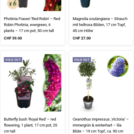
Photinia Fraseri 'Red Robin' – Red
Magnolia soulangiana – Strauch
Robin Photinia, evergreen, 6
mit hellrosa Blüten, 17 cm Topf,
plants – 17 cm pot, 50 cm tall
45 cm Höhe
Sale price
Sale price
CHF 59.00
CHF 27.00
SOLD OUT
SOLD OUT
Butterfly bush 'Royal Red' – red
Ceanothus impressus ‚Victoria‘ –
flowering, 1 plant, 17 cm pot, 25
immergrün & winterhart – lila
cm tall
Blüte – 19 cm Topf, ca. 90 cm