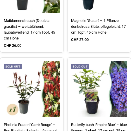
Maiblumenstrauch (Deutzia
Magnolie ‘Susan’ – 1 Pflanze,
gracilis) – weißblühend,
dunkelrosa Blüte, pflegeleicht, 17
laubabwerfend, 17 cm Topf, 45
cm Topf, 45 cm Höhe
cm Höhe
Sale price
CHF 27.00
Sale price
CHF 26.00
SOLD OUT
SOLD OUT
Photinia Fraseri 'Carré Rouge' –
Butterfly bush 'Empire Blue' – blue
Red Photinia, 8 plants - 9 cm pot,
flowers, 1 plant, 17 cm pot, 25 cm