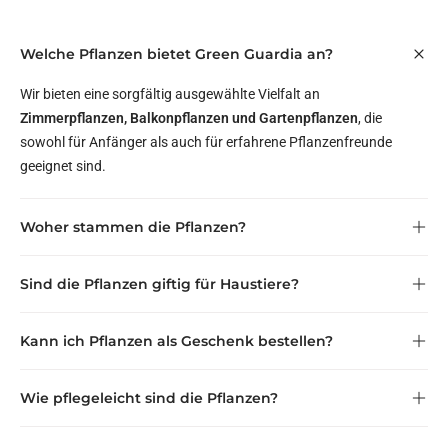
Welche Pflanzen bietet Green Guardia an?
Wir bieten eine sorgfältig ausgewählte Vielfalt an
Zimmerpflanzen, Balkonpflanzen und Gartenpflanzen
, die
sowohl für Anfänger als auch für erfahrene Pflanzenfreunde
geeignet sind.
Woher stammen die Pflanzen?
zertifizierten Gärtnereien
Sind die Pflanzen giftig für Haustiere?
innerhalb Deutschlands und Europas
haustierfreundlich
Kann ich Pflanzen als Geschenk bestellen?
Verträglichkeit für Katzen und Hunde
als Geschenk direkt an eine
Wie pflegeleicht sind die Pflanzen?
andere Adresse