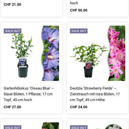
hoch
Sale price
CHF 21.00
Sale price
CHF 50.00
SOLD OUT
SOLD OUT
Gartenhibiskus ‘Oiseau Blue’ –
Deutzia ‘Strawberry Fields’ –
blaue Blüten, 1 Pflanze, 17 cm
Zierstrauch mit rosa Blüten, 17
Topf, 45 cm hoch
cm Topf, 45 cm Höhe
Sale price
Sale price
CHF 27.00
CHF 24.00
SOLD OUT
SOLD OUT