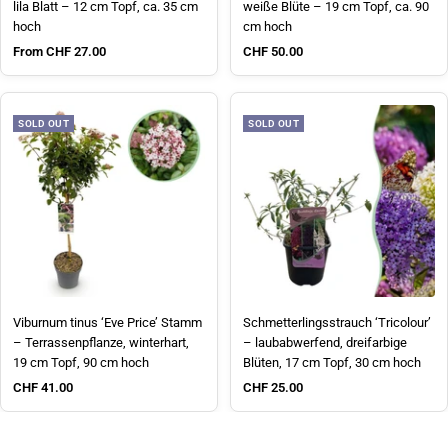
lila Blatt – 12 cm Topf, ca. 35 cm
weiße Blüte – 19 cm Topf, ca. 90
hoch
cm hoch
Sale price
Sale price
From CHF 27.00
CHF 50.00
SOLD OUT
SOLD OUT
Viburnum tinus ‘Eve Price’ Stamm
Schmetterlingsstrauch ‘Tricolour’
– Terrassenpflanze, winterhart,
– laubabwerfend, dreifarbige
19 cm Topf, 90 cm hoch
Blüten, 17 cm Topf, 30 cm hoch
Sale price
Sale price
CHF 41.00
CHF 25.00