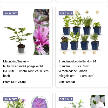
SOLD OUT
SOLD OUT
Magnolia ‚Susan‘ –
Staudenpaket duftend – 24
laubabwerfend & pflegeleicht –
Stauden – für ca. 3 m² –
lila Blüte – 12 cm Topf, ca. 30 cm
verschiedene Farben –
hoch
pflegeleicht – 11 cm Topf
Sale price
Sale price
From CHF 24.00
CHF 124.00
SOLD OUT
SOLD OUT