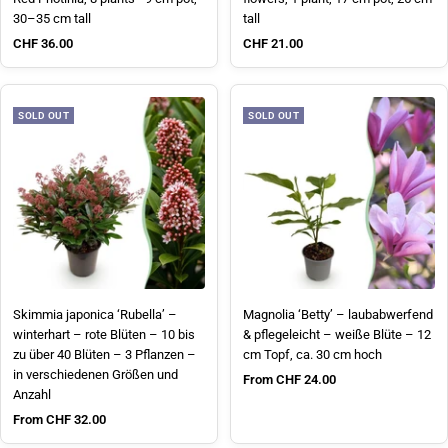
30–35 cm tall
tall
Sale price
Sale price
CHF 36.00
CHF 21.00
SOLD OUT
SOLD OUT
Skimmia japonica ‘Rubella’ –
Magnolia ‘Betty’ – laubabwerfend
winterhart – rote Blüten – 10 bis
& pflegeleicht – weiße Blüte – 12
zu über 40 Blüten – 3 Pflanzen –
cm Topf, ca. 30 cm hoch
in verschiedenen Größen und
Sale price
From CHF 24.00
Anzahl
Sale price
From CHF 32.00