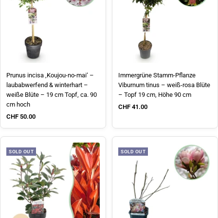
Prunus incisa ‚Koujou-no-mai‘ –
Immergrüne Stamm-Pflanze
laubabwerfend & winterhart –
Viburnum tinus – weiß-rosa Blüte
weiße Blüte – 19 cm Topf, ca. 90
– Topf 19 cm, Höhe 90 cm
cm hoch
Sale price
CHF 41.00
Sale price
CHF 50.00
SOLD OUT
SOLD OUT