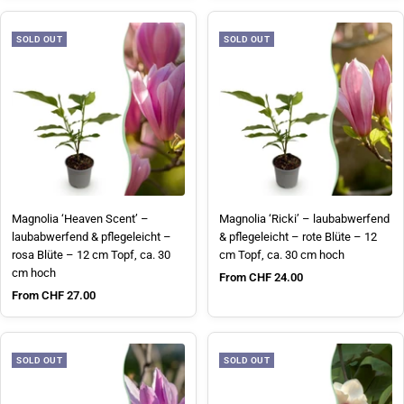
SOLD OUT
SOLD OUT
Magnolia ‘Heaven Scent’ –
Magnolia ‘Ricki’ – laubabwerfend
laubabwerfend & pflegeleicht –
& pflegeleicht – rote Blüte – 12
rosa Blüte – 12 cm Topf, ca. 30
cm Topf, ca. 30 cm hoch
cm hoch
Sale price
From CHF 24.00
Sale price
From CHF 27.00
SOLD OUT
SOLD OUT