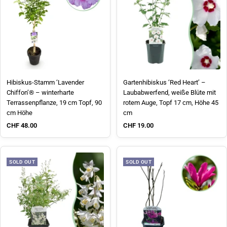
Hibiskus-Stamm ‘Lavender
Gartenhibiskus ‘Red Heart’ –
Chiffon’® – winterharte
Laubabwerfend, weiße Blüte mit
Terrassenpflanze, 19 cm Topf, 90
rotem Auge, Topf 17 cm, Höhe 45
cm Höhe
cm
Sale price
Sale price
CHF 48.00
CHF 19.00
SOLD OUT
SOLD OUT