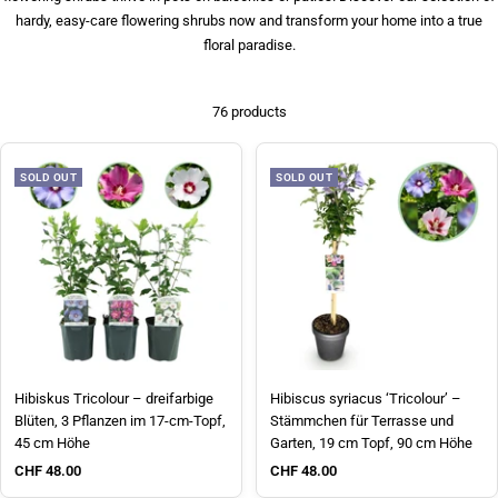
hardy, easy-care flowering shrubs now and transform your home into a true
floral paradise.
76 products
SOLD OUT
SOLD OUT
Hibiskus Tricolour – dreifarbige
Hibiscus syriacus ‘Tricolour’ –
Blüten, 3 Pflanzen im 17-cm-Topf,
Stämmchen für Terrasse und
45 cm Höhe
Garten, 19 cm Topf, 90 cm Höhe
Sale price
Sale price
CHF 48.00
CHF 48.00