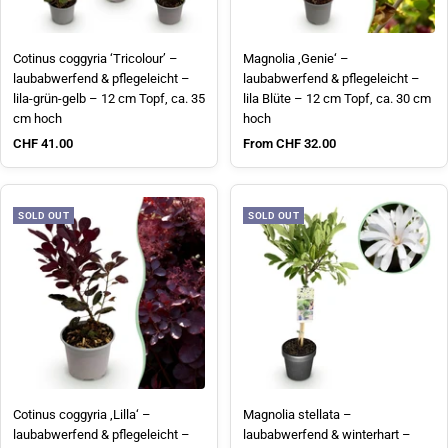
Cotinus coggyria ‘Tricolour’ –
Magnolia ‚Genie‘ –
laubabwerfend & pflegeleicht –
laubabwerfend & pflegeleicht –
lila-grün-gelb – 12 cm Topf, ca. 35
lila Blüte – 12 cm Topf, ca. 30 cm
cm hoch
hoch
Sale price
Sale price
CHF 41.00
From CHF 32.00
SOLD OUT
SOLD OUT
Cotinus coggyria ‚Lilla‘ –
Magnolia stellata –
laubabwerfend & pflegeleicht –
laubabwerfend & winterhart –