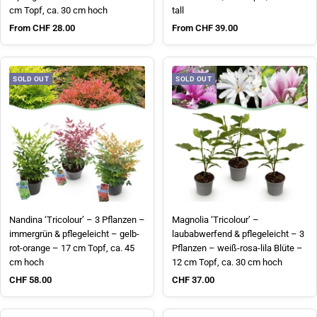
cm Topf, ca. 30 cm hoch
tall
Sale price
Sale price
From CHF 28.00
From CHF 39.00
SOLD OUT
SOLD OUT
Nandina ‘Tricolour’ – 3 Pflanzen –
Magnolia ‘Tricolour’ –
immergrün & pflegeleicht – gelb-
laubabwerfend & pflegeleicht – 3
rot-orange – 17 cm Topf, ca. 45
Pflanzen – weiß-rosa-lila Blüte –
cm hoch
12 cm Topf, ca. 30 cm hoch
Sale price
Sale price
CHF 58.00
CHF 37.00