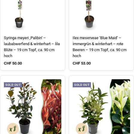
Syringa meyeri ‚Palibin‘ –
Ilex meserveae ‘Blue Maid’ –
laubabwerfend & winterhart – lila
immergrün & winterhart – rote
Blüte – 19 cm Topf, ca. 90 cm
Beeren – 19 cm Topf, ca. 90 cm
hoch
hoch
Sale price
Sale price
CHF 50.00
CHF 53.00
SOLD OUT
SOLD OUT