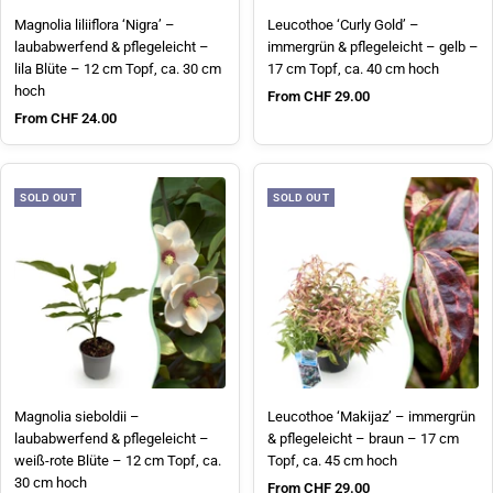
Magnolia liliiflora ‘Nigra’ –
Leucothoe ‘Curly Gold’ –
laubabwerfend & pflegeleicht –
immergrün & pflegeleicht – gelb –
lila Blüte – 12 cm Topf, ca. 30 cm
17 cm Topf, ca. 40 cm hoch
hoch
Sale price
From CHF 29.00
Sale price
From CHF 24.00
SOLD OUT
SOLD OUT
Magnolia sieboldii –
Leucothoe ‘Makijaz’ – immergrün
laubabwerfend & pflegeleicht –
& pflegeleicht – braun – 17 cm
weiß-rote Blüte – 12 cm Topf, ca.
Topf, ca. 45 cm hoch
30 cm hoch
Sale price
From CHF 29.00