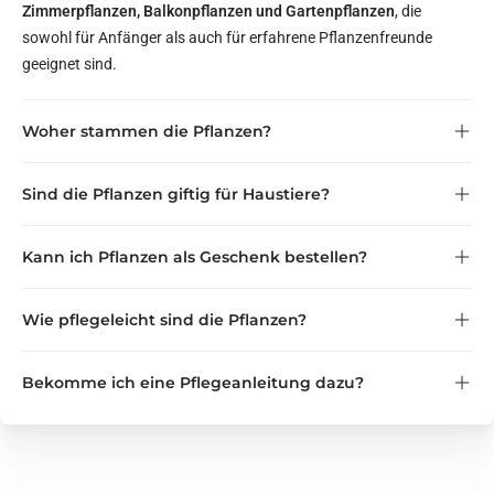
Zimmerpflanzen, Balkonpflanzen und Gartenpflanzen
, die
sowohl für Anfänger als auch für erfahrene Pflanzenfreunde
geeignet sind.
Woher stammen die Pflanzen?
zertifizierten Gärtnereien
Sind die Pflanzen giftig für Haustiere?
innerhalb Deutschlands und Europas
haustierfreundlich
Kann ich Pflanzen als Geschenk bestellen?
Verträglichkeit für Katzen und Hunde
als Geschenk direkt an eine
Wie pflegeleicht sind die Pflanzen?
andere Adresse
Bekomme ich eine Pflegeanleitung dazu?
pflegeleicht bis anspruchsvoll
kurze Pflegeanleitung