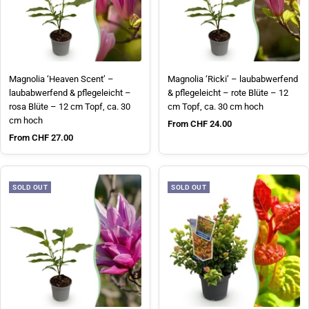
Magnolia ‘Heaven Scent’ –
Magnolia ‘Ricki’ – laubabwerfend
laubabwerfend & pflegeleicht –
& pflegeleicht – rote Blüte – 12
rosa Blüte – 12 cm Topf, ca. 30
cm Topf, ca. 30 cm hoch
cm hoch
Sale price
From CHF 24.00
Sale price
From CHF 27.00
SOLD OUT
SOLD OUT