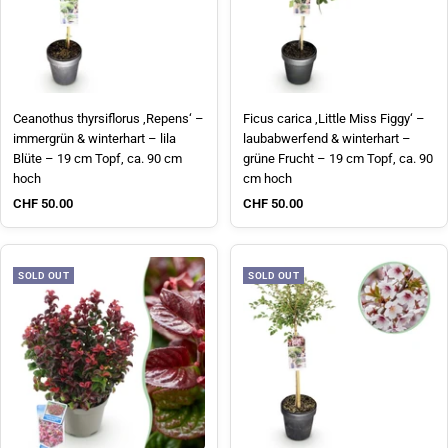
Ceanothus thyrsiflorus ‚Repens‘ –
Ficus carica ‚Little Miss Figgy‘ –
immergrün & winterhart – lila
laubabwerfend & winterhart –
Blüte – 19 cm Topf, ca. 90 cm
grüne Frucht – 19 cm Topf, ca. 90
hoch
cm hoch
Sale price
Sale price
CHF 50.00
CHF 50.00
SOLD OUT
SOLD OUT