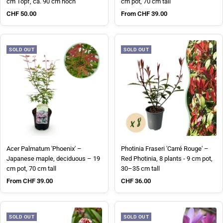
cm Topf, ca. 90 cm hoch
cm pot, 70 cm tall
Sale price
Sale price
CHF 50.00
From CHF 39.00
SOLD OUT
SOLD OUT
Acer Palmatum 'Phoenix' –
Photinia Fraseri 'Carré Rouge' –
Japanese maple, deciduous – 19
Red Photinia, 8 plants - 9 cm pot,
cm pot, 70 cm tall
30–35 cm tall
Sale price
Sale price
From CHF 39.00
CHF 36.00
SOLD OUT
SOLD OUT