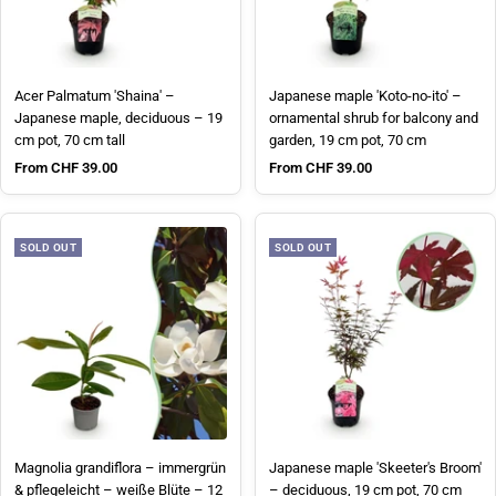
Acer Palmatum 'Shaina' –
Japanese maple 'Koto-no-ito' –
Japanese maple, deciduous – 19
ornamental shrub for balcony and
cm pot, 70 cm tall
garden, 19 cm pot, 70 cm
Sale price
Sale price
From CHF 39.00
From CHF 39.00
SOLD OUT
SOLD OUT
Magnolia grandiflora – immergrün
Japanese maple 'Skeeter's Broom'
& pflegeleicht – weiße Blüte – 12
– deciduous, 19 cm pot, 70 cm