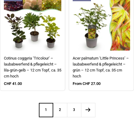
Cotinus coggyria ‘Tricolour’ –
Acer palmatum ‘Little Princess’ –
laubabwerfend & pflegeleicht –
laubabwerfend & pflegeleicht –
lila-grün-gelb – 12 cm Topf, ca. 35
grün – 12 cm Topf, ca. 35 cm
cm hoch
hoch
Sale price
Sale price
CHF 41.00
From CHF 27.00
1
2
3