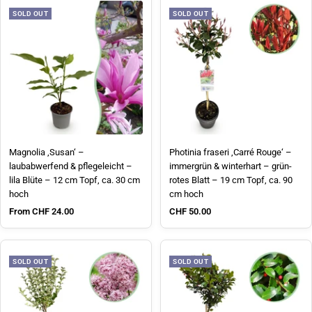
SOLD OUT
SOLD OUT
Magnolia ‚Susan‘ –
Photinia fraseri ‚Carré Rouge‘ –
laubabwerfend & pflegeleicht –
immergrün & winterhart – grün-
lila Blüte – 12 cm Topf, ca. 30 cm
rotes Blatt – 19 cm Topf, ca. 90
hoch
cm hoch
Sale price
Sale price
From CHF 24.00
CHF 50.00
SOLD OUT
SOLD OUT