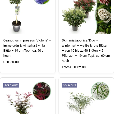
Ceanothus impressus ‚Victoria‘ –
Skimmia japonica ‘Duo’ –
immergrün & winterhart – lila
winterhart – weiße & rote Blüten
Blüte – 19 cm Topf, ca. 90 cm
– von 10 bis zu 40 Blüten – 2
hoch
Pflanzen – 19 cm Topf, ca. 60 cm
hoch
Sale price
CHF 50.00
Sale price
From CHF 32.00
SOLD OUT
SOLD OUT