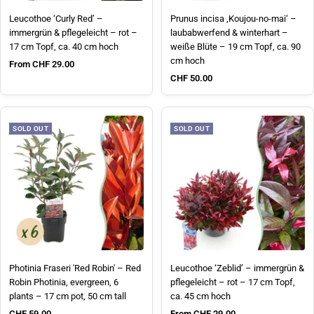
Leucothoe ‘Curly Red’ –
Prunus incisa ‚Koujou-no-mai‘ –
immergrün & pflegeleicht – rot –
laubabwerfend & winterhart –
17 cm Topf, ca. 40 cm hoch
weiße Blüte – 19 cm Topf, ca. 90
cm hoch
Sale price
From CHF 29.00
Sale price
CHF 50.00
SOLD OUT
SOLD OUT
Photinia Fraseri 'Red Robin' – Red
Leucothoe ‘Zeblid’ – immergrün &
Robin Photinia, evergreen, 6
pflegeleicht – rot – 17 cm Topf,
plants – 17 cm pot, 50 cm tall
ca. 45 cm hoch
Sale price
Sale price
CHF 59.00
From CHF 29.00