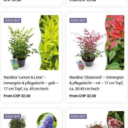
SOLD OUT
SOLD OUT
Nandina ‘Lemon & Lime’ –
Nandina ‘Obsessed’ – immergrün
immergrün & pflegeleicht – gelb –
& pflegeleicht – rot – 17 cm Topf,
17 cm Topf, ca. 45 cm hoch
ca. 30-45 cm hoch
Sale price
Sale price
From CHF 32.00
From CHF 32.00
SOLD OUT
SOLD OUT