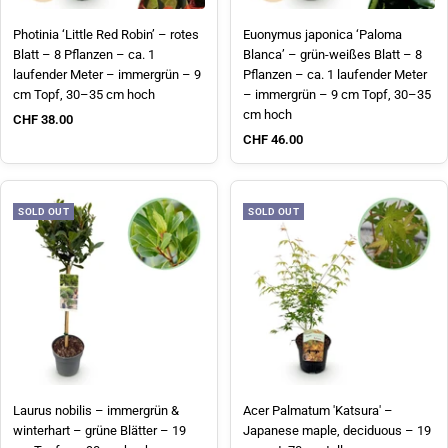
Photinia ‘Little Red Robin’ – rotes
Euonymus japonica ‘Paloma
Blatt – 8 Pflanzen – ca. 1
Blanca’ – grün-weißes Blatt – 8
laufender Meter – immergrün – 9
Pflanzen – ca. 1 laufender Meter
cm Topf, 30–35 cm hoch
– immergrün – 9 cm Topf, 30–35
cm hoch
Sale price
CHF 38.00
Sale price
CHF 46.00
SOLD OUT
SOLD OUT
Laurus nobilis – immergrün &
Acer Palmatum 'Katsura' –
winterhart – grüne Blätter – 19
Japanese maple, deciduous – 19