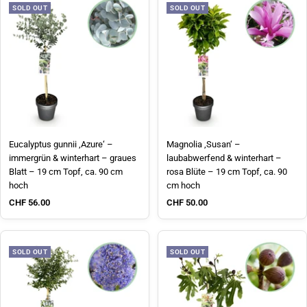
SOLD OUT
SOLD OUT
Eucalyptus gunnii ‚Azure‘ –
Magnolia ‚Susan‘ –
immergrün & winterhart – graues
laubabwerfend & winterhart –
Blatt – 19 cm Topf, ca. 90 cm
rosa Blüte – 19 cm Topf, ca. 90
hoch
cm hoch
Sale price
Sale price
CHF 56.00
CHF 50.00
SOLD OUT
SOLD OUT