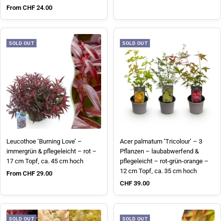
Sale price
From CHF 24.00
SOLD OUT
SOLD OUT
Leucothoe ‘Burning Love’ –
Acer palmatum ‘Tricolour’ – 3
immergrün & pflegeleicht – rot –
Pflanzen – laubabwerfend &
17 cm Topf, ca. 45 cm hoch
pflegeleicht – rot-grün-orange –
12 cm Topf, ca. 35 cm hoch
Sale price
From CHF 29.00
Sale price
CHF 39.00
SOLD OUT
SOLD OUT