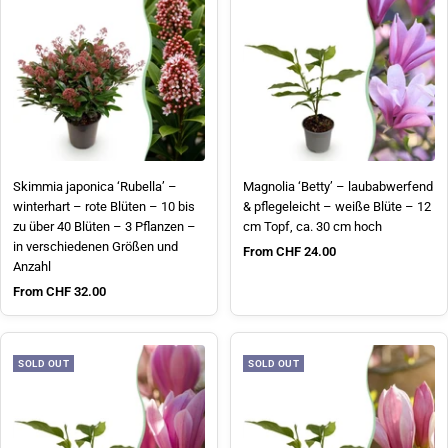
Skimmia japonica ‘Rubella’ –
Magnolia ‘Betty’ – laubabwerfend
winterhart – rote Blüten – 10 bis
& pflegeleicht – weiße Blüte – 12
zu über 40 Blüten – 3 Pflanzen –
cm Topf, ca. 30 cm hoch
in verschiedenen Größen und
Sale price
From CHF 24.00
Anzahl
Sale price
From CHF 32.00
SOLD OUT
SOLD OUT