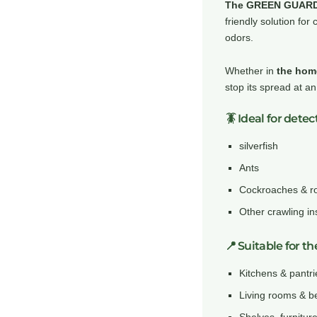
The GREEN GUARDIA 
friendly solution fo
odors.
Whether in
the hom
stop its spread at an
🪳 Ideal for dete
silverfish
Ants
Cockroaches & r
Other crawling in
📍 Suitable for th
Kitchens & pantri
Living rooms & 
Shelves, furnitur