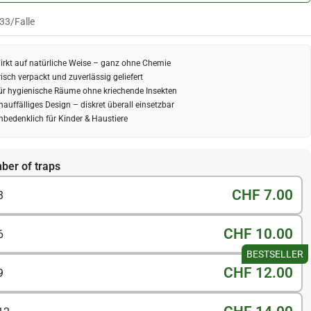
.33
/
Falle
irkt auf natürliche Weise – ganz ohne Chemie
risch verpackt und zuverlässig geliefert
ür hygienische Räume ohne kriechende Insekten
nauffälliges Design – diskret überall einsetzbar
nbedenklich für Kinder & Haustiere
ber of traps
CHF 7.00
3
CHF 10.00
6
BESTSELLER
CHF 12.00
9