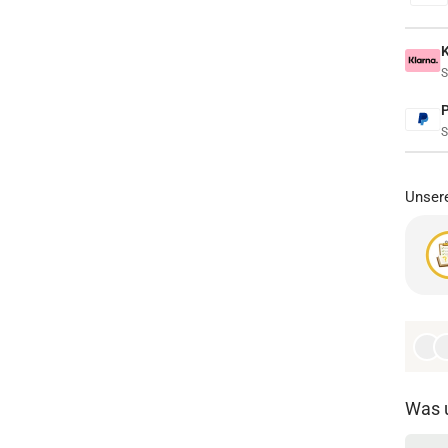
S
S
Unsere
Was 