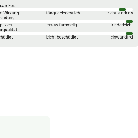
ksamkeit
m Wirkung
fängt gelegentlich
zieht stark an
endung
liziert
etwas fummelig
kinderleicht
erqualität
chädigt
leicht beschädigt
einwandfrei