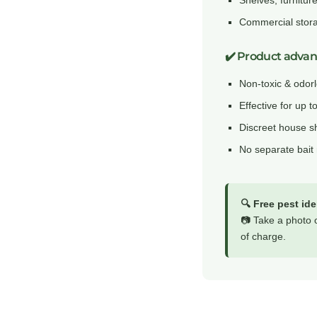
Commercial stor
✔️ Product advan
Non-toxic & odor
Effective for up 
Discreet house sh
No separate bait 
🔍 Free pest ide
📷 Take a photo o
of charge.