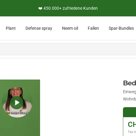
👨‍🔬 Persönliche Expertenberatung
Plant
Defense spray
Neem oil
Fallen
Spar-Bundles
Bed
Einweg
Wohnb
CH
Tax i