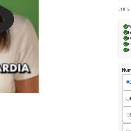
CHF 2
W
F
F
U
U
Num