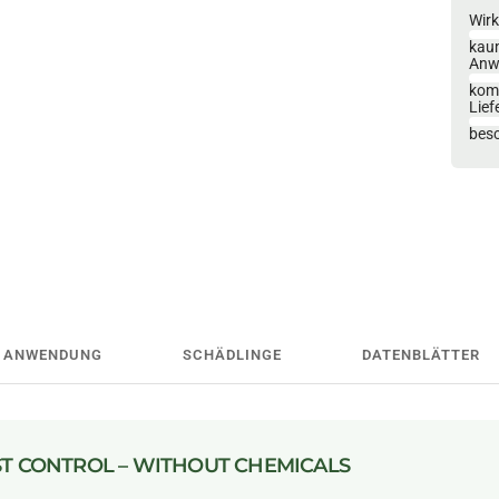
Wir
kau
Anw
komp
Lief
bes
ANWENDUNG
SCHÄDLINGE
DATENBLÄTTER
ST CONTROL – WITHOUT CHEMICALS