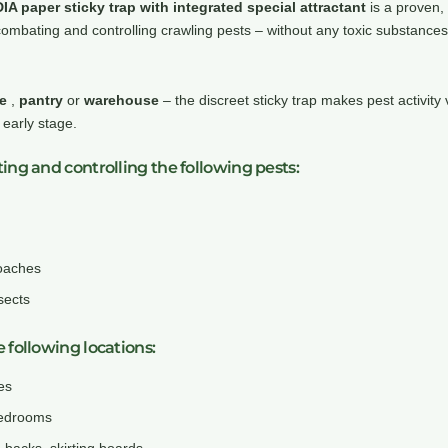
paper sticky trap with integrated special attractant
is a proven,
r combating and controlling crawling pests – without any toxic substance
e
,
pantry
or
warehouse
– the discreet sticky trap makes pest activity 
 early stage.
cting and controlling the following pests:
oaches
sects
e following locations:
es
bedrooms
e backs, skirting boards