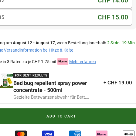
CHF 14.00
12
CHF 15.00
15
ung am
August 12 - August 17
, wenn Bestellung innerhalb
2 Stdn. 19 Min.
ge Versandinformation bei Hitze & Kälte
e in 3 Raten zu je CHF 1.75 mit
Mehr erfahren
FOR BEST RESULTS
+ CHF 19.00
Bed bug repellent spray power
concentrate - 500ml
Gezielte Bettwanzenabwehr für Bett,
Matratze & Schlafbereiche
ADD TO CART