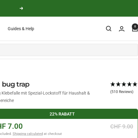
Next
0
Guides & Help
 bug trap
(510 Reviews)
 Klebefalle mit Spezial-Lockstoff für Haushalt &
ereiche
22% RABATT
F 7.00
CHF 9.00
ncluded.
Shipping calculated
at checkout