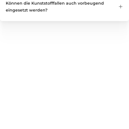
Können die Kunststofffallen auch vorbeugend
eingesetzt werden?
GREEN GUARDIA
Wir bieten zuverlässige Lösungen für Haushalt, Garten und
Gewerbe – von Nützlingen und Pflanzenstärkungsmitteln
bis hin zu bewährten Produkten zur Unterstützung bei
Schädlingsbefall. Entdecken Sie unser vielseitiges
Sortiment für gesunde Pflanzen, gepflegte Wohnräume und
umweltbewusste Anwendungen – nachhaltig, sicher und
effektiv einsetzbar.