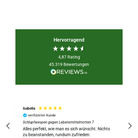
Hervorragend
4,87
Rating
45.319
Bewertungen
Isabella
verifizierter Kunde
Schlupfwespen gegen Lebensmittelmotten 7
S
z
Alles perfekt, wie man es sich wünscht. Nichts
A
zu beanstanden, rundum zufrieden.