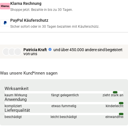
Klarna Rechnung
Shoppe jetzt. Bezahle in bis zu 30 Tagen.
PayPal Käuferschutz
Sicher sofort oder in 30 Tagen bezahlen mit Käuferschütz.
Patricia Kraft
und über 450.000 andere sind begeistert
von uns
Was unsere Kund*innen sagen
Wirksamkeit
kaum Wirkung
fängt gelegentlich
zieht stark an
Anwendung
kompliziert
etwas fummelig
kinderleicht
Lieferqualität
beschädigt
leicht beschädigt
einwandfrei