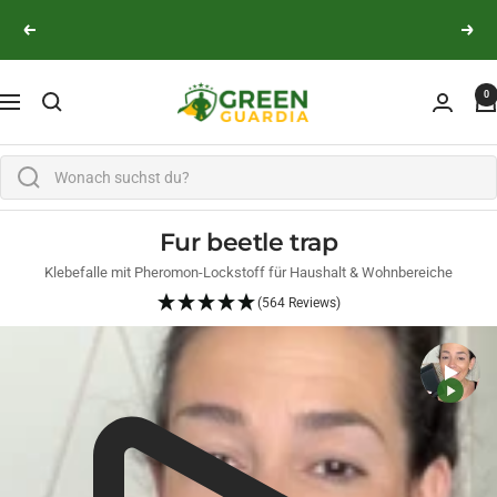
Skip to content
👨‍🔬 Persönliche Expertenberatung
Previous
Next
Green Guardia - Ihr Experte für Schädlinge und Pfl
0
Navigation
Fur beetle trap
Klebefalle mit Pheromon-Lockstoff für Haushalt & Wohnbereiche
(564 Reviews)