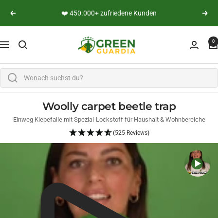
Skip to content
👨‍🔬 Persönliche Expertenberatung
Previous
Next
Green Guardia - Ihr Experte für Schädlinge und Pfl
0
Navigation
Woolly carpet beetle trap
Einweg Klebefalle mit Spezial-Lockstoff für Haushalt & Wohnbereiche
(525 Reviews)