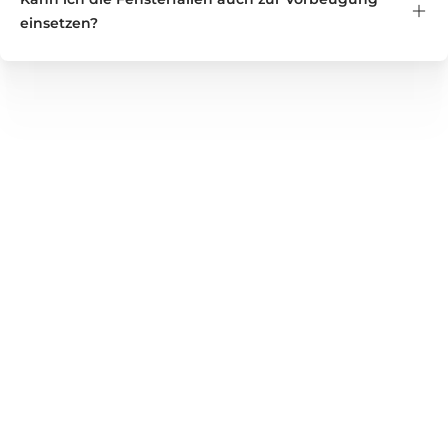
einsetzen?
GREEN GUARDIA
Wir bieten zuverlässige Lösungen für Haushalt, Garten und
Gewerbe – von Nützlingen und Pflanzenstärkungsmitteln
bis hin zu bewährten Produkten zur Unterstützung bei
Schädlingsbefall. Entdecken Sie unser vielseitiges
Sortiment für gesunde Pflanzen, gepflegte Wohnräume und
umweltbewusste Anwendungen – nachhaltig, sicher und
effektiv einsetzbar.