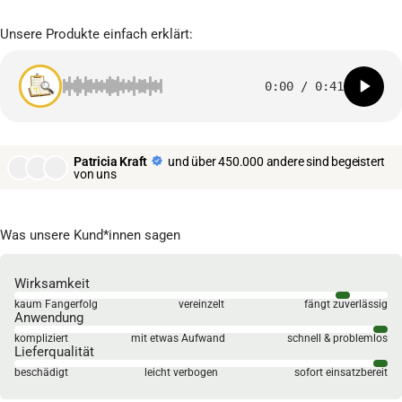
Unsere Produkte einfach erklärt:
0:00
/
0:41
Patricia Kraft
und über 450.000 andere sind begeistert
von uns
Was unsere Kund*innen sagen
Wirksamkeit
kaum Fangerfolg
vereinzelt
fängt zuverlässig
Anwendung
kompliziert
mit etwas Aufwand
schnell & problemlos
Lieferqualität
beschädigt
leicht verbogen
sofort einsatzbereit