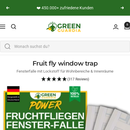
Skip to content
👨‍🔬 Persönliche Expertenberatung
Previous
Next
Green Guardia - Ihr Experte für Schädlinge und Pfl
0
Navigation
Fruit fly window trap
Fensterfalle mit Lockstoff für Wohnbereiche & Innenräume
(317 Reviews)