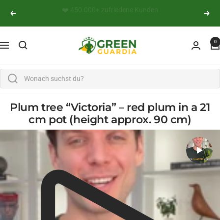
Skip to content
👨‍🔬 Persönliche Expertenberatung
Previous
Next
Green Guardia - Ihr Experte für Schädlinge und Pfl
0
Navigation
Plum tree “Victoria” – red plum in a 21
cm pot (height approx. 90 cm)