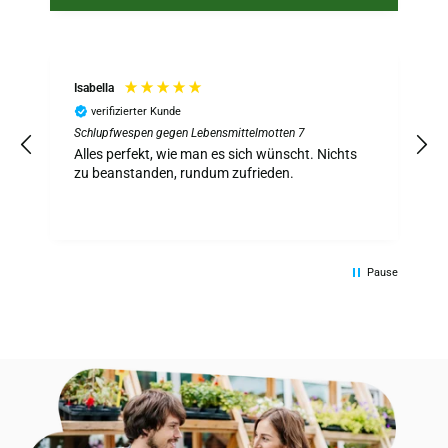
Isabella
verifizierter Kunde
Schlupfwespen gegen Lebensmittelmotten 7
S
z
Alles perfekt, wie man es sich wünscht. Nichts
A
zu beanstanden, rundum zufrieden.
Pause