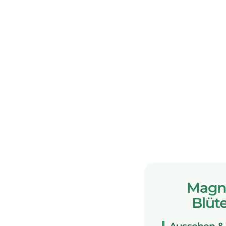
Magno
Blüt