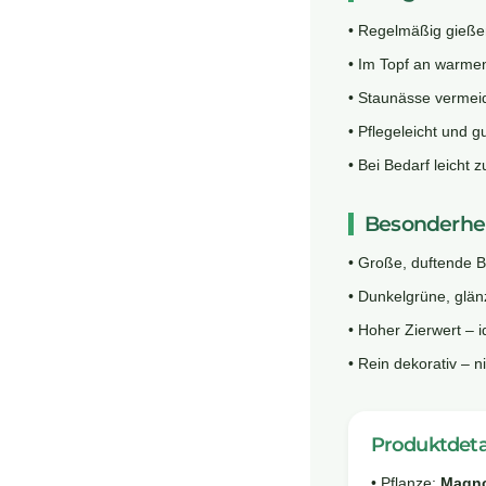
• Regelmäßig gießen
• Im Topf an warme
• Staunässe vermei
• Pflegeleicht und g
• Bei Bedarf leicht
Besonderhei
• Große, duftende Bl
• Dunkelgrüne, glänz
• Hoher Zierwert – i
• Rein dekorativ – 
Produktdeta
• Pflanze:
Magno