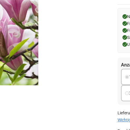
N
F
F
S
U
Anz
Liefer
Wichti