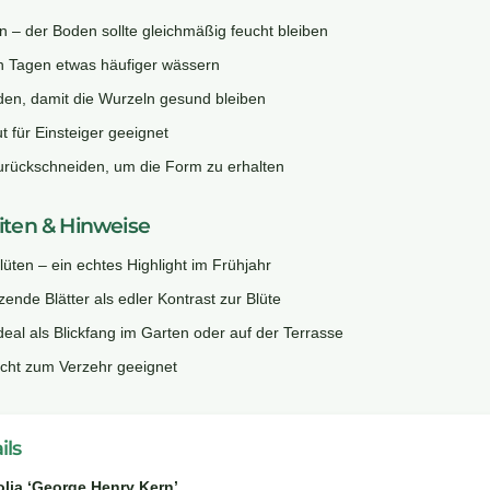
 – der Boden sollte gleichmäßig feucht bleiben
n Tagen etwas häufiger wässern
den, damit die Wurzeln gesund bleiben
ut für Einsteiger geeignet
 zurückschneiden, um die Form zu erhalten
ten & Hinweise
üten – ein echtes Highlight im Frühjahr
ende Blätter als edler Kontrast zur Blüte
deal als Blickfang im Garten oder auf der Terrasse
nicht zum Verzehr geeignet
ils
lia ‘George Henry Kern’