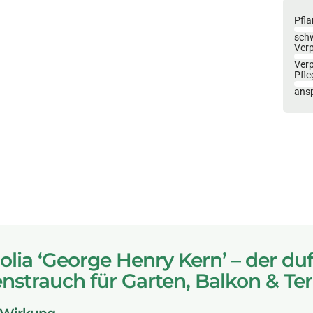
Pfla
sch
Ver
Ver
Pfle
ansp
lia ‘George Henry Kern’ – der du
enstrauch für Garten, Balkon & Ter