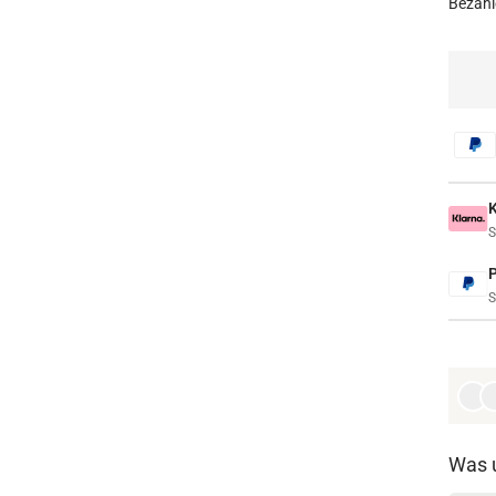
Bezahl
S
S
Was 