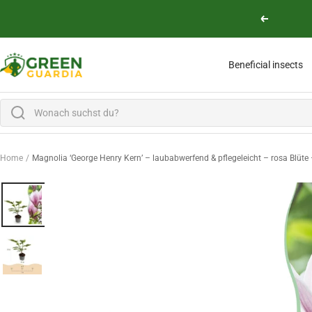
Skip to content
Previous
Green Guardia - Ihr Experte für Schädlinge und Pflanzen
Beneficial insects
Home
Magnolia ‘George Henry Kern’ – laubabwerfend & pflegeleicht – rosa Blüte