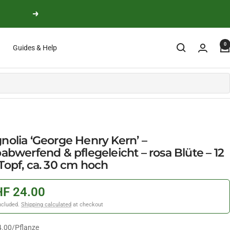
Next
0
Guides & Help
nolia ‘George Henry Kern’ –
abwerfend & pflegeleicht – rosa Blüte – 12
Topf, ca. 30 cm hoch
F 24.00
ncluded.
Shipping calculated
at checkout
4.00
/
Pflanze