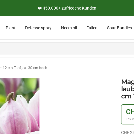
❤️ 450.000+ zufriedene Kunden
Plant
Defense spray
Neem oil
Fallen
Spar-Bundles
 – 12 cm Topf, ca. 30 cm hoch
Mag
laub
cm 
CH
Tax i
CHF 2