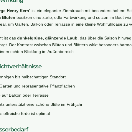
 Wirkung
rge Henry Kern’
ist ein eleganter Zierstrauch mit besonders hohem Sc
n Blüten
besitzen eine zarte, edle Farbwirkung und setzen im Beet wie
ideal, um Garten, Balkon oder Terrasse in eine kleine Wohlfühloase zu 
ht ist das
dunkelgrüne, glänzende Laub
, das über die Saison hinweg 
orgt. Der Kontrast zwischen Blüten und Blättern wirkt besonders harm
inem echten Blickfang im Außenbereich.
ichtverhältnisse
onnigen bis halbschattigen Standort
 Garten und repräsentative Pflanzflächen
e auf Balkon oder Terrasse
atz unterstützt eine schöne Blüte im Frühjahr
stoffreiche Erde ist optimal
sserbedarf