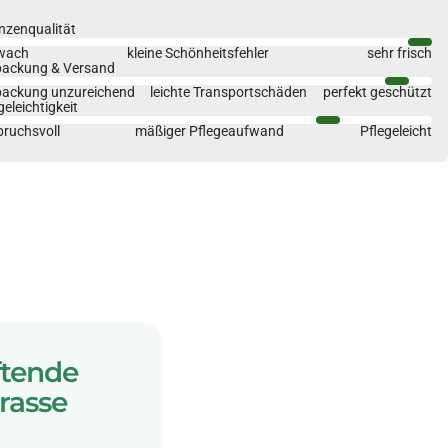
nzenqualität
wach
kleine Schönheitsfehler
sehr frisch
packung & Versand
packung unzureichend
leichte Transportschäden
perfekt geschützt
geleichtigkeit
ruchsvoll
mäßiger Pflegeaufwand
Pflegeleicht
ftende
rasse