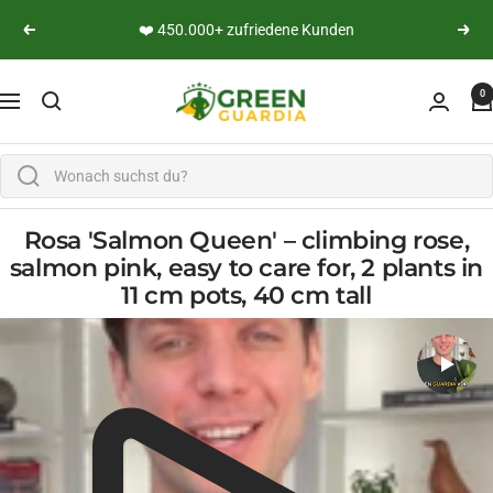
Skip to content
👨‍🔬 Persönliche Expertenberatung
Previous
Next
Green Guardia - Ihr Experte für Schädlinge und Pfl
0
Navigation
Rosa 'Salmon Queen' – climbing rose,
salmon pink, easy to care for, 2 plants in
11 cm pots, 40 cm tall