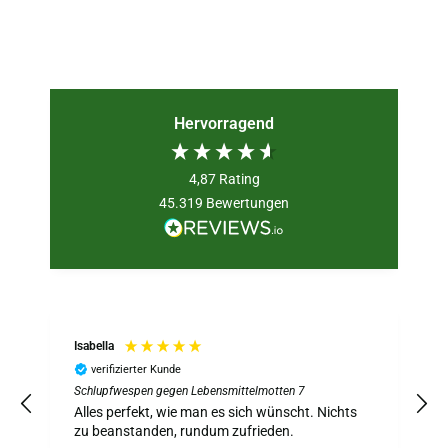
Hervorragend
4,87
Rating
45.319
Bewertungen
Isabella
verifizierter Kunde
Schlupfwespen gegen Lebensmittelmotten 7
S
z
Alles perfekt, wie man es sich wünscht. Nichts
A
zu beanstanden, rundum zufrieden.