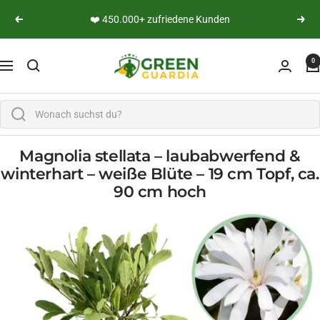
Skip to content
👨‍🔬 Persönliche Expertenberatung
Previous
Next
Green Guardia - Ihr Experte für Schädlinge und Pfl
0
Navigation
Magnolia stellata – laubabwerfend &
winterhart – weiße Blüte – 19 cm Topf, ca.
90 cm hoch