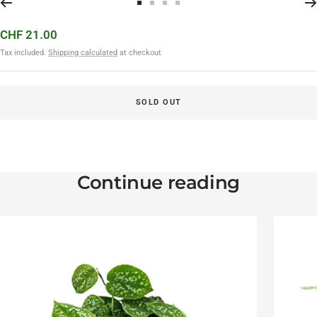
Go to slide 1
Go to slide 2
Go to slide 3
Go to slide 4
Sale price
CHF 21.00
Tax included.
Shipping calculated
at checkout
SOLD OUT
Continue reading