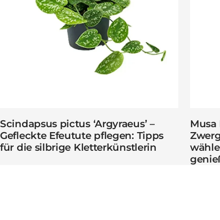
Scindapsus pictus ‘Argyraeus’ –
Musa 
Gefleckte Efeutute pflegen: Tipps
Zwerg
für die silbrige Kletterkünstlerin
wähle
genie