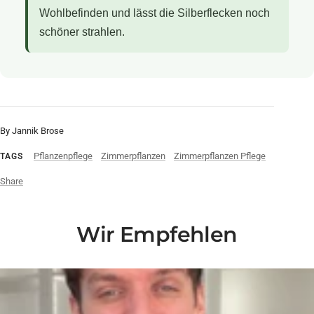
Wohlbefinden und lässt die Silberflecken noch
schöner strahlen.
By Jannik Brose
Pflanzenpflege
Zimmerpflanzen
Zimmerpflanzen Pflege
TAGS
Share
Wir Empfehlen
Liquid error (snippets/video-play-button line 14): invalid url input