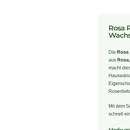
Rosa R
Wachs
Die
Rosa 
aus
Rosa,
macht die
Hauswänden
Eigenschaf
Rosenlieb
Mit dem Se
schnell ei