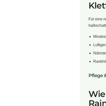
Klet
Für eine r
halbschatt
Mindes
Luftige
Nährsto
Rankhil
Pflege 
Wie 
Rai