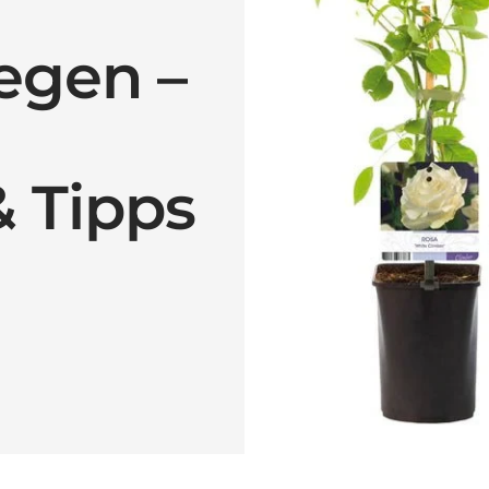
legen –
& Tipps