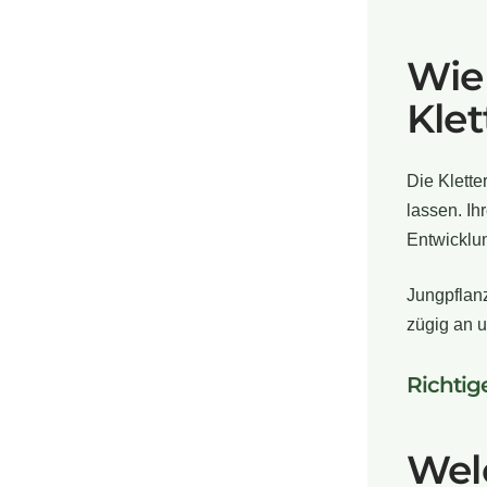
Wie
Klet
Die Klette
lassen. Ih
Entwicklun
Jungpflan
zügig an u
Richtig
Welc