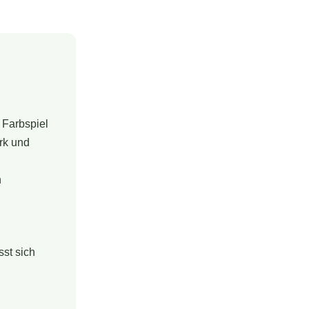
 Farbspiel
erk und
n
ässt sich