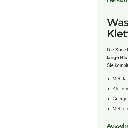
Herkunf
Was
Klet
Die Sorte
lange Bl
Sie kombin
Mehrfar
Klette
Geeigne
Mehrere
Ausseh