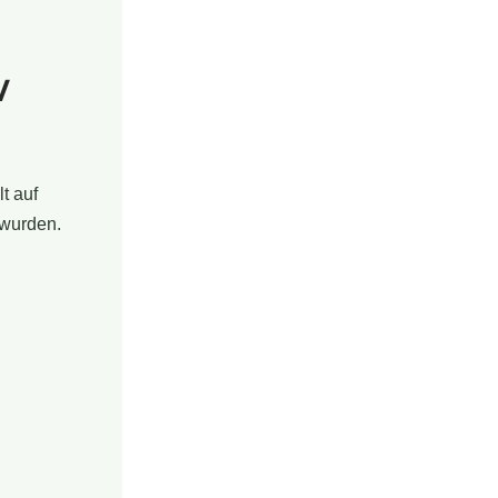
w
t auf
 wurden.