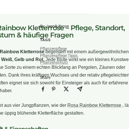
ainbow Kletterrose – Pflege, Standort,
By Jannik Brose
tum & häufige Fragen
TAGS
Pflanzenpflege
Rainbow Kletterrose
begeistert mit einem außergewöhnlichen
Pflanzenpflege Tipps.
 Weiß, Gelb und Rot
. Jede Blüte wirkt wie ein kleines Kunstw
Pflanzenschutz
se Sorte zu einem echten Blickfang an Pergolen, Zäunen oder
. Dank ihres kräftigen Wuchses und der relativ pflegeleichte
Share
ten eignet sie sich sowohl für Einsteiger als auch für erfahrene
haber.
t aus vier Jungpflanzen, wie der
Rosa Rainbow Kletterrose
, l
ne üppig blühende Kletterfläche gestalten.