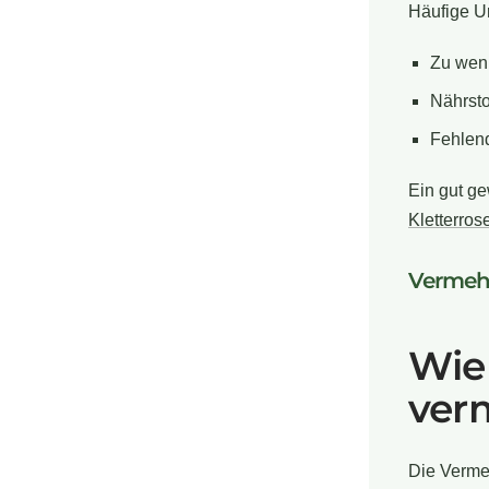
Häufige Ur
Zu wen
Nährst
Fehlend
Ein gut ge
Kletterros
Vermeh
Wie 
ver
Die Vermeh