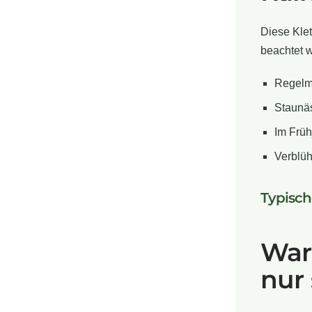
Diese Klet
beachtet 
Regelm
Staunä
Im Frü
Verblüh
Typisc
War
nur