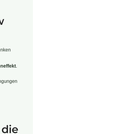
w
lenken
neffekt
.
ingungen
.
 die