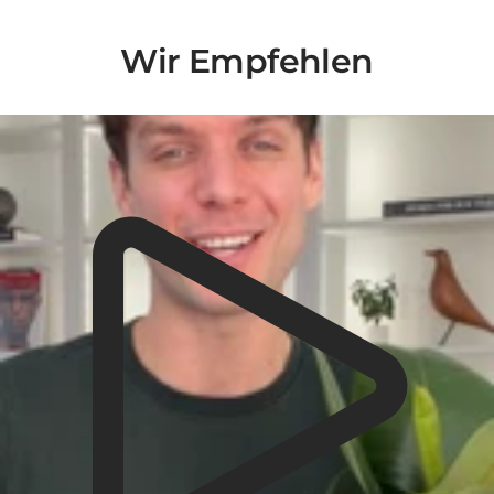
Wir Empfehlen
Liquid error (snippets/video-play-button line 14): invalid url input