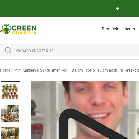
Skip to content
Previous
Green Guardia - Ihr Experte für Schädlinge und Pflanzen
Beneficial insects
Home
Mini Kakteen & Sukkulenten Mix – 8,1 cm Topf, 5–10 cm hoch, im Terrakot