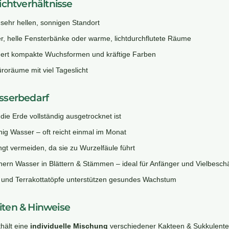
ichtverhältnisse
 sehr hellen, sonnigen Standort
ter, helle Fensterbänke oder warme, lichtdurchflutete Räume
rdert kompakte Wuchsformen und kräftige Farben
üroräume mit viel Tageslicht
sserbedarf
die Erde vollständig ausgetrocknet ist
nig Wasser – oft reicht einmal im Monat
gt vermeiden, da sie zu Wurzelfäule führt
hern Wasser in Blättern & Stämmen – ideal für Anfänger und Vielbeschä
e und Terrakottatöpfe unterstützen gesundes Wachstum
ten & Hinweise
thält eine
individuelle Mischung
verschiedener Kakteen & Sukkulent