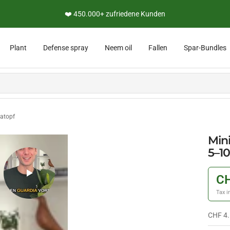
👨‍🔬 Persönliche Expertenberatung
Plant
Defense spray
Neem oil
Fallen
Spar-Bundles
tatopf
Mini
5–10
CH
Tax i
CHF 4