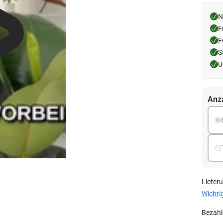
N
F
F
S
U
Anz
Liefer
Wichti
Bezahl