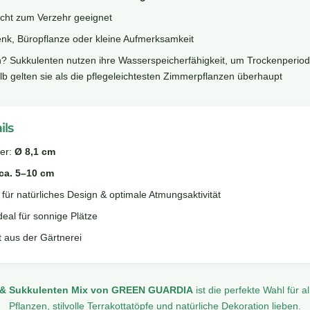
nicht zum Verzehr geeignet
enk, Büropflanze oder kleine Aufmerksamkeit
n? Sukkulenten nutzen ihre Wasserspeicherfähigkeit, um Trockenperio
b gelten sie als die pflegeleichtesten Zimmerpflanzen überhaupt
ils
er:
Ø 8,1 cm
ca. 5–10 cm
 für natürliches Design & optimale Atmungsaktivität
ideal für sonnige Plätze
t aus der Gärtnerei
 & Sukkulenten Mix von GREEN GUARDIA
ist die perfekte Wahl für al
Pflanzen, stilvolle Terrakottatöpfe und natürliche Dekoration lieben.