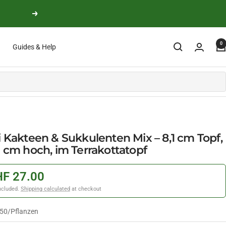
Next
0
Guides & Help
 Kakteen & Sukkulenten Mix – 8,1 cm Topf,
 cm hoch, im Terrakottatopf
F 27.00
ncluded.
Shipping calculated
at checkout
.50
/
Pflanzen