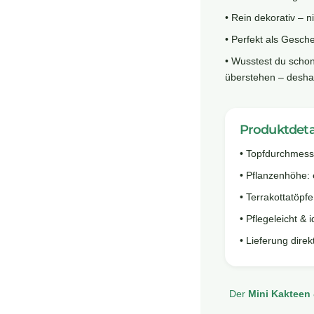
• Rein dekorativ – 
• Perfekt als Gesch
• Wusstest du scho
überstehen – deshal
Produktdeta
• Topfdurchmess
• Pflanzenhöhe:
• Terrakottatöpfe
• Pflegeleicht & 
• Lieferung direk
Der
Mini Kakteen