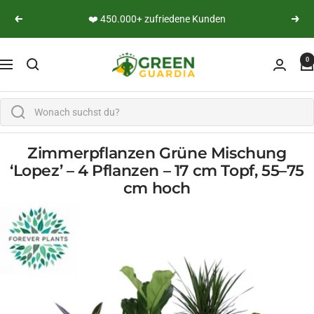
Skip to content
👨‍🔬 Persönliche Expertenberatung
Previous
Next
Green Guardia - Ihr Experte für Schädlinge und Pfl
0
Navigation
Zimmerpflanzen Grüne Mischung
‘Lopez’ – 4 Pflanzen – 17 cm Topf, 55–75
cm hoch