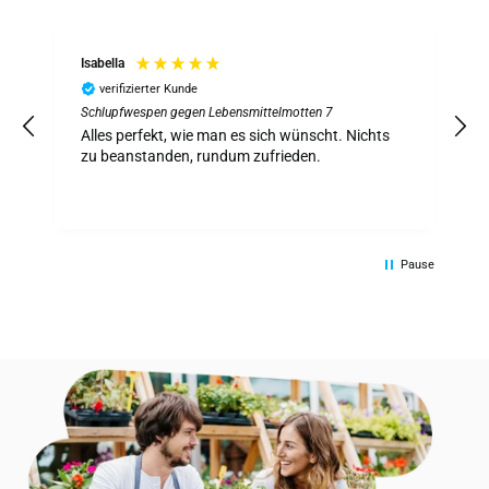
Isabella
verifizierter Kunde
Schlupfwespen gegen Lebensmittelmotten 7
S
z
Alles perfekt, wie man es sich wünscht. Nichts
A
zu beanstanden, rundum zufrieden.
Pause