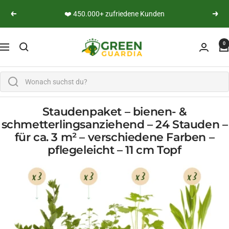
Skip to content
👨‍🔬 Persönliche Expertenberatung
Previous
Next
Green Guardia - Ihr Experte für Schädlinge und Pfl
0
Navigation
Staudenpaket – bienen- &
schmetterlingsanziehend – 24 Stauden –
für ca. 3 m² – verschiedene Farben –
pflegeleicht – 11 cm Topf