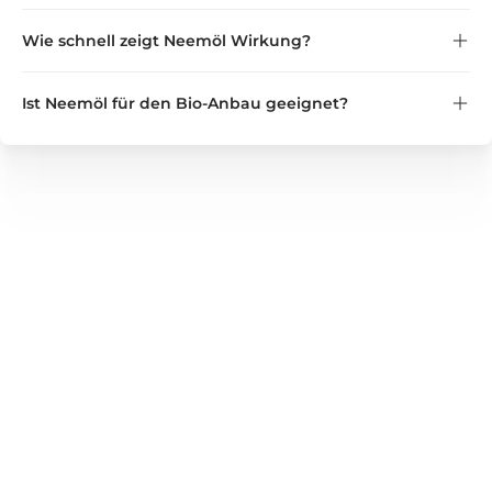
Wichtig:
nicht in der Nähe von Katzen
Wie schnell zeigt Neemöl Wirkung?
Ist Neemöl für den Bio-Anbau geeignet?
GREEN GUARDIA
Wir bieten zuverlässige Lösungen für Haushalt, Garten und
Gewerbe – von Nützlingen und Pflanzenstärkungsmitteln
bis hin zu bewährten Produkten zur Unterstützung bei
Schädlingsbefall. Entdecken Sie unser vielseitiges
Sortiment für gesunde Pflanzen, gepflegte Wohnräume und