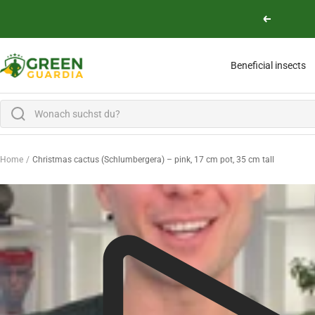
Skip to content
Previous
Green Guardia - Ihr Experte für Schädlinge und Pflanzen
Beneficial insects
Home
Christmas cactus (Schlumbergera) – pink, 17 cm pot, 35 cm tall