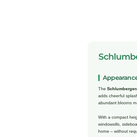
Schlumber
Appearance
The
Schlumberger
adds cheerful splash
abundant blooms mak
With a compact heig
windowsills, sideboa
home – without req