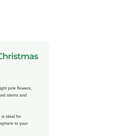
 Christmas
ight pink flowers,
rated stems and
s ideal for
osphere to your