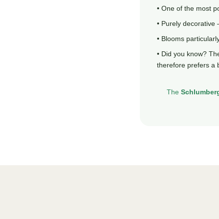
• One of the most po
• Purely decorative 
• Blooms particularl
• Did you know? The 
therefore prefers a 
The
Schlumber