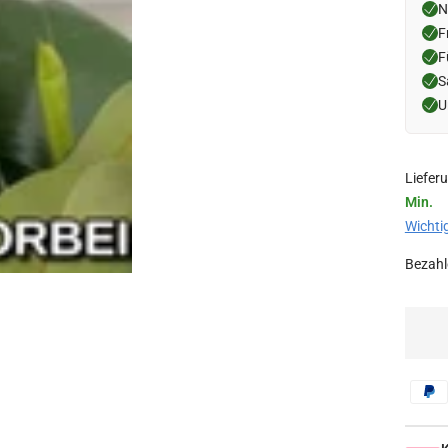
N
F
F
S
U
Liefer
Min.
Wichti
Bezahl