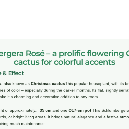
gera Rosé – a prolific flowering
cactus for colorful accents
 & Effect
a
, also known as
Christmas cactus
This popular houseplant, with its br
es of color – especially during the darker months. Its flat, slightly ser
e it a charming and decorative addition to any room.
ht of approximately...
35 cm
and one
Ø17-cm pot
This Schlumbergera i
rds, or bright living areas. It brings natural elegance and a festive atm
uiring much maintenance.