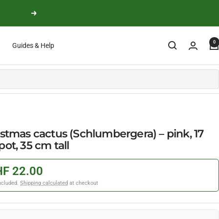
Next
0
Guides & Help
stmas cactus (Schlumbergera) – pink, 17
ot, 35 cm tall
F 22.00
ncluded.
Shipping calculated
at checkout