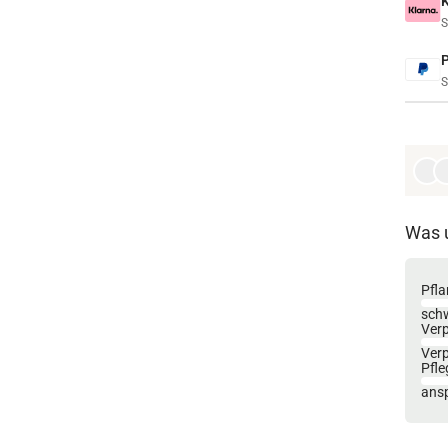
S
S
Was 
Pfla
sch
Ver
Ver
Pfle
ansp