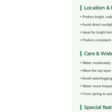
Location & 
• Prefers bright, indi
• Avoid direct sunlig
• Ideal for bright l
• Prefers consisten
Care & Wat
• Water moderately –
• Allow the top layer
• Avoid waterlogging 
• Water more frequen
• From spring to aut
Special fea