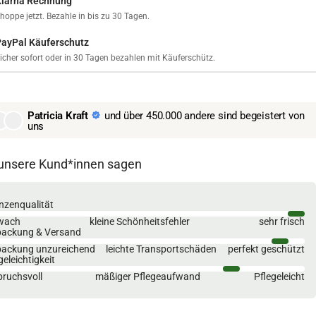
Klarna Rechnung
hoppe jetzt. Bezahle in bis zu 30 Tagen.
PayPal Käuferschutz
icher sofort oder in 30 Tagen bezahlen mit Käuferschütz.
Patricia Kraft
und über 450.000 andere sind begeistert von
uns
unsere Kund*innen sagen
nzenqualität
wach
kleine Schönheitsfehler
sehr frisch
packung & Versand
packung unzureichend
leichte Transportschäden
perfekt geschützt
geleichtigkeit
ruchsvoll
mäßiger Pflegeaufwand
Pflegeleicht