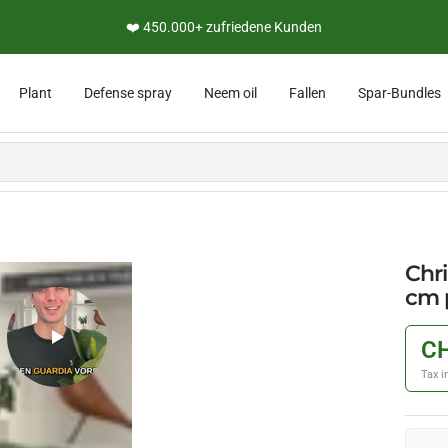
❤️ 450.000+ zufriedene Kunden
Plant
Defense spray
Neem oil
Fallen
Spar-Bundles
Chri
cm p
CH
Tax i