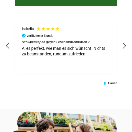
Isabella
verifizierter Kunde
Schlupfwespen gegen Lebensmittelmotten 7
S
z
Alles perfekt, wie man es sich wünscht. Nichts
A
zu beanstanden, rundum zufrieden.
Pause