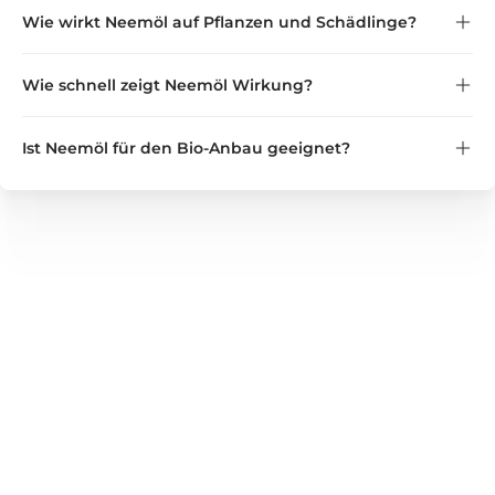
Wie wirkt Neemöl auf Pflanzen und Schädlinge?
Wichtig:
nicht in der Nähe von Katzen
Wie schnell zeigt Neemöl Wirkung?
Ist Neemöl für den Bio-Anbau geeignet?
GREEN GUARDIA
Wir bieten zuverlässige Lösungen für Haushalt, Garten und
Gewerbe – von Nützlingen und Pflanzenstärkungsmitteln
bis hin zu bewährten Produkten zur Unterstützung bei
Schädlingsbefall. Entdecken Sie unser vielseitiges