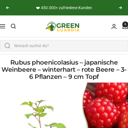
Skip to content
👨‍🔬 Persönliche Expertenberatung
Previous
Next
Green Guardia - Ihr Experte für Schädlinge und Pfl
0
Navigation
Rubus phoenicolasius – japanische
Weinbeere – winterhart – rote Beere – 3-
6 Pflanzen – 9 cm Topf