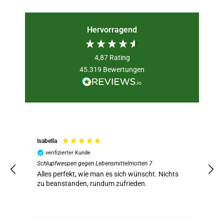
Hervorragend
4,87
Rating
45.319
Bewertungen
Isabella
verifizierter Kunde
Schlupfwespen gegen Lebensmittelmotten 7
S
z
Alles perfekt, wie man es sich wünscht. Nichts
A
zu beanstanden, rundum zufrieden.